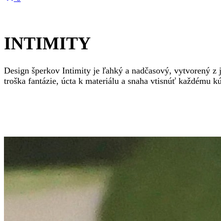
INTIMITY
Design šperkov Intimity je ľahký a nadčasový, vytvorený z j
troška fantázie, úcta k materiálu a snaha vtisnúť každému k