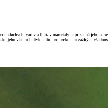
ednoduchých tvarov a línií. v materiály je priznaná jeho sur
úsku jeho vlastní individualitu pro prekonaní zažitých všedno